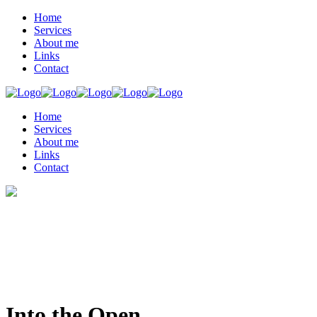
Home
Services
About me
Links
Contact
Home
Services
About me
Links
Contact
Into the Open